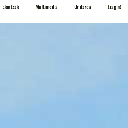
Ekintzak
Multimedia
Ondarea
Eragin!