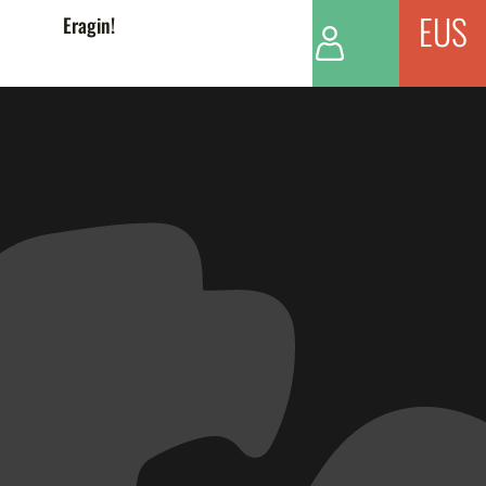
EUS
Eragin!