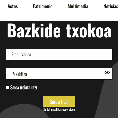
Actos
Patrimonio
Multimedia
Noticias
Bazkide txokoa
Saioa irekita utzi
Ez dut pasahitza gogoratzen