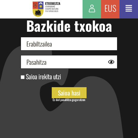
EUS
Bazkide txokoa
Saioa irekita utzi
Ez dut pasahitza gogoratzen