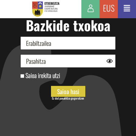
EUS
Bazkide txokoa
Saioa irekita utzi
Ez dut pasahitza gogoratzen