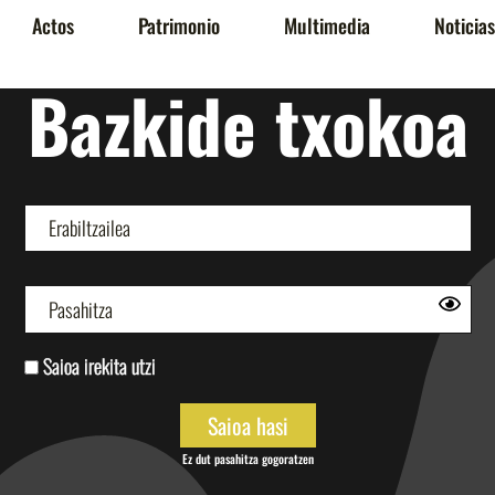
Actos
Patrimonio
Multimedia
Noticias
Bazkide txokoa
Saioa irekita utzi
Ez dut pasahitza gogoratzen