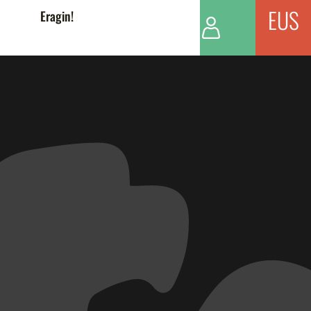
EUS
Eragin!