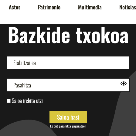
Actos
Patrimonio
Multimedia
Noticias
Bazkide txokoa
Saioa irekita utzi
Ez dut pasahitza gogoratzen