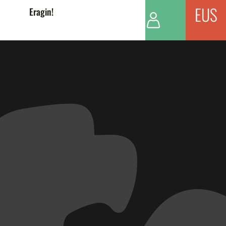
EUS
Eragin!