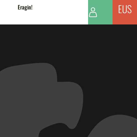
EUS
Eragin!