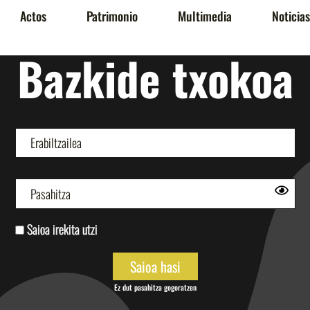
Actos
Patrimonio
Multimedia
Noticias
Bazkide txokoa
Saioa irekita utzi
Ez dut pasahitza gogoratzen