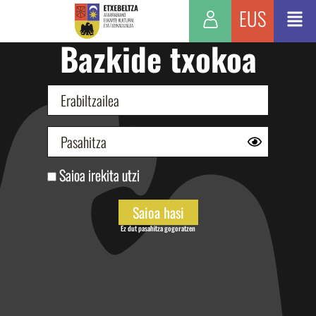
EUS
Bazkide txokoa
Saioa irekita utzi
Ez dut pasahitza gogoratzen