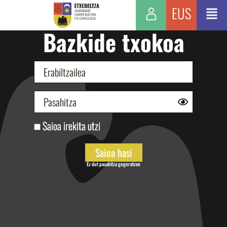
EUS
Bazkide txokoa
Saioa irekita utzi
Ez dut pasahitza gogoratzen