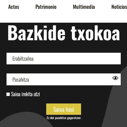
Actos
Patrimonio
Multimedia
Noticias
Bazkide txokoa
Saioa irekita utzi
Ez dut pasahitza gogoratzen