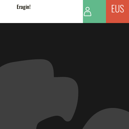
EUS
Eragin!