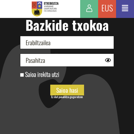
EUS
Bazkide txokoa
Saioa irekita utzi
Ez dut pasahitza gogoratzen