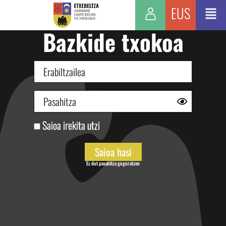
EUS
Bazkide txokoa
Saioa irekita utzi
Ez dut pasahitza gogoratzen