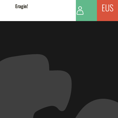
EUS
Eragin!