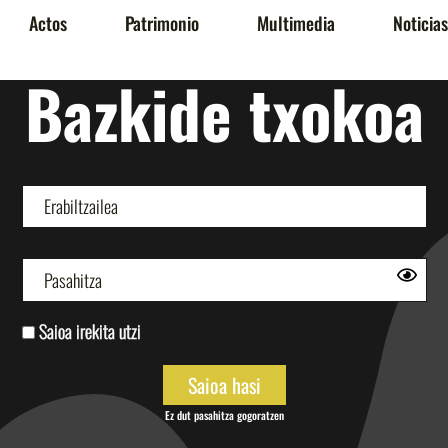
Actos
Patrimonio
Multimedia
Noticias
Bazkide txokoa
Saioa irekita utzi
Ez dut pasahitza gogoratzen