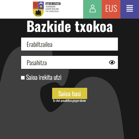
EUS
Bazkide txokoa
Saioa irekita utzi
Ez dut pasahitza gogoratzen