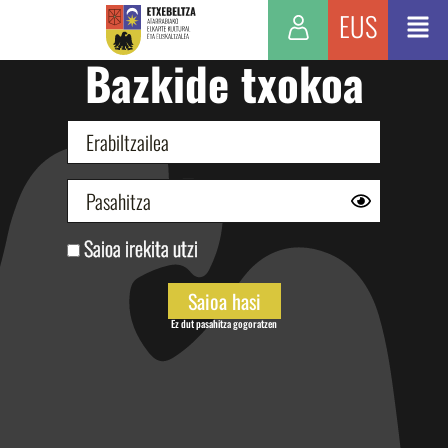
EUS
Bazkide txokoa
Saioa irekita utzi
Ez dut pasahitza gogoratzen