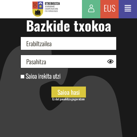
EUS
Bazkide txokoa
Saioa irekita utzi
Ez dut pasahitza gogoratzen