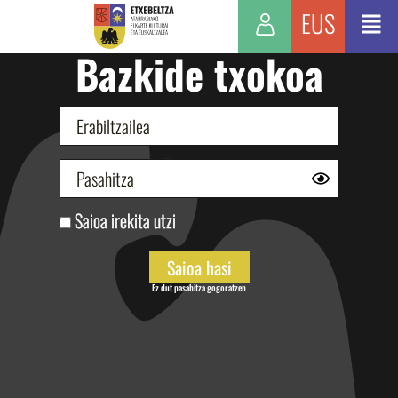
EUS
Bazkide txokoa
Saioa irekita utzi
Ez dut pasahitza gogoratzen