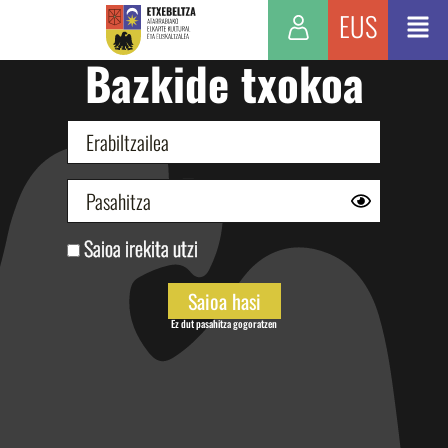
EUS
Bazkide txokoa
Saioa irekita utzi
Ez dut pasahitza gogoratzen