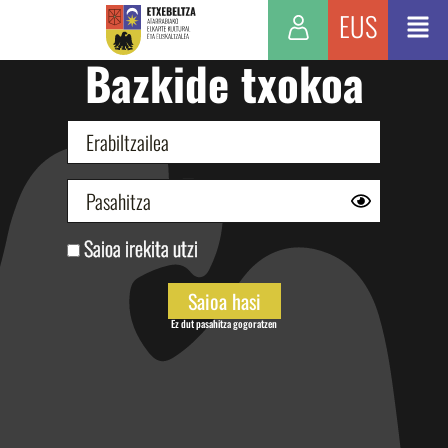
EUS
Bazkide txokoa
Saioa irekita utzi
Ez dut pasahitza gogoratzen