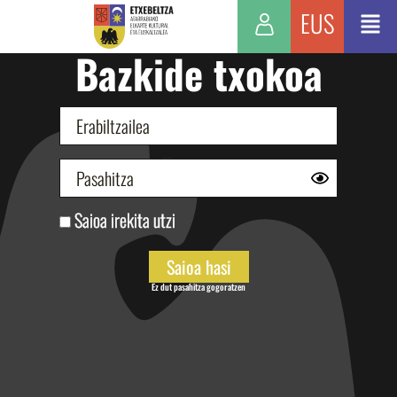
EUS
Bazkide txokoa
Saioa irekita utzi
Ez dut pasahitza gogoratzen