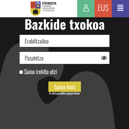
EUS
Bazkide txokoa
Saioa irekita utzi
Ez dut pasahitza gogoratzen