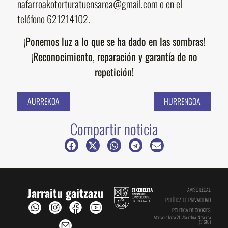
nafarroakotorturatuensarea@gmail.com
o en el
teléfono 621214102.
¡Ponemos luz a lo que se ha dado en las sombras!
¡Reconocimiento, reparación y garantía de no
repetición!
AURREKOA
HURRENGOA
Compartir noticia
Jarraitu gaitzazu
AVISO LEGAL
POLÍTICA DE PRIVACIDAD
POLÍTICA DE COOKIES
Atarrabia kalea 21. Atarrabia. Nafarroa
(31610)