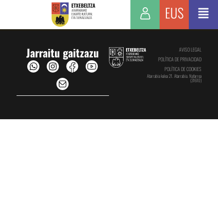
EUS
Jarraitu gaitzazu
AVISO LEGAL
POLÍTICA DE PRIVACIDAD
POLÍTICA DE COOKIES
Atarrabia kalea 21. Atarrabia. Nafarroa
(31610)