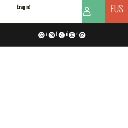
EUS
Eragin!
Jarraitu gaitzazu