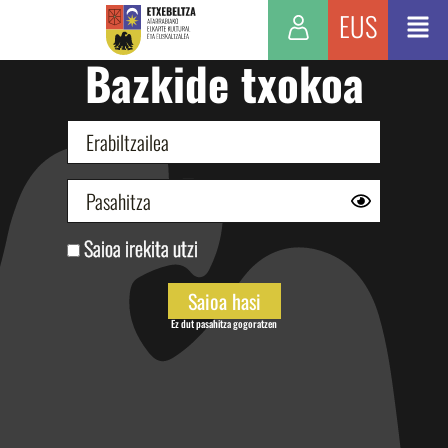
EUS
Bazkide txokoa
Saioa irekita utzi
Ez dut pasahitza gogoratzen