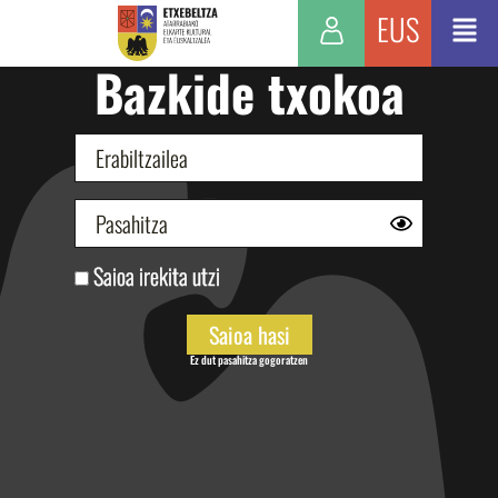
EUS
Bazkide txokoa
Saioa irekita utzi
Ez dut pasahitza gogoratzen