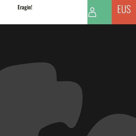
EUS
Eragin!