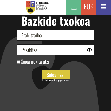
EUS
Bazkide txokoa
Saioa irekita utzi
Ez dut pasahitza gogoratzen