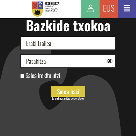
EUS
Bazkide txokoa
Saioa irekita utzi
Ez dut pasahitza gogoratzen