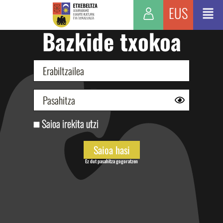
EUS
Bazkide txokoa
Saioa irekita utzi
Ez dut pasahitza gogoratzen