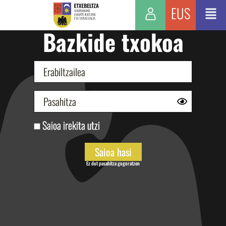
EUS
Bazkide txokoa
Saioa irekita utzi
Ez dut pasahitza gogoratzen