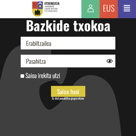
EUS
Bazkide txokoa
Saioa irekita utzi
Ez dut pasahitza gogoratzen