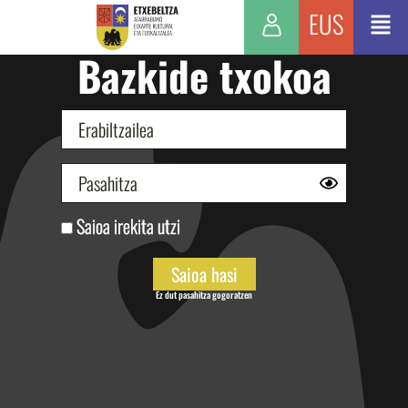
EUS
Bazkide txokoa
Saioa irekita utzi
Ez dut pasahitza gogoratzen