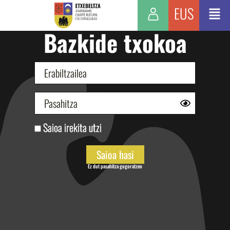
EUS
Bazkide txokoa
Saioa irekita utzi
Ez dut pasahitza gogoratzen