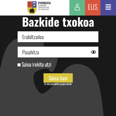
EUS
Bazkide txokoa
Saioa irekita utzi
Ez dut pasahitza gogoratzen