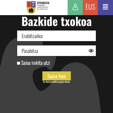
EUS
Bazkide txokoa
Saioa irekita utzi
Ez dut pasahitza gogoratzen