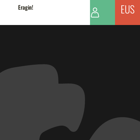
EUS
Eragin!