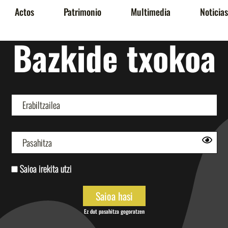
Actos
Patrimonio
Multimedia
Noticias
Bazkide txokoa
Saioa irekita utzi
Ez dut pasahitza gogoratzen