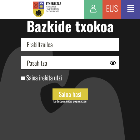
EUS
Bazkide txokoa
Saioa irekita utzi
Ez dut pasahitza gogoratzen