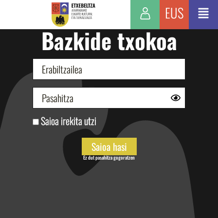
EUS
Bazkide txokoa
Saioa irekita utzi
Ez dut pasahitza gogoratzen