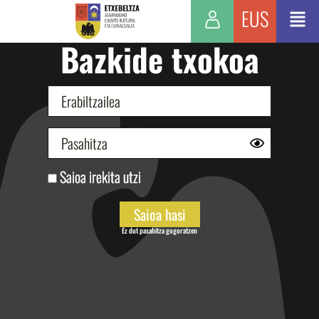
EUS
Bazkide txokoa
Saioa irekita utzi
Ez dut pasahitza gogoratzen