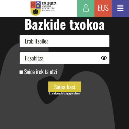
EUS
Bazkide txokoa
Saioa irekita utzi
Ez dut pasahitza gogoratzen