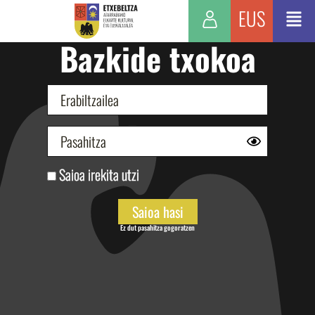
EUS
Bazkide txokoa
Saioa irekita utzi
Ez dut pasahitza gogoratzen