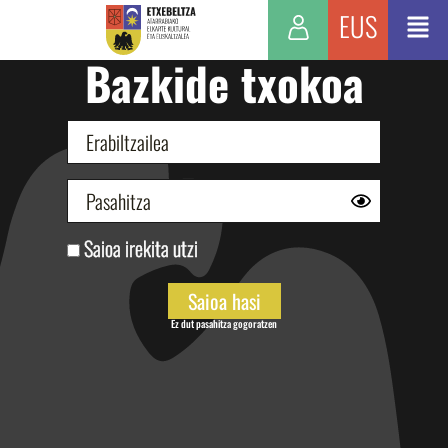
EUS
Bazkide txokoa
Saioa irekita utzi
Ez dut pasahitza gogoratzen