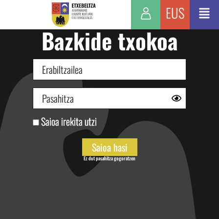
EUS
Bazkide txokoa
Saioa irekita utzi
Ez dut pasahitza gogoratzen